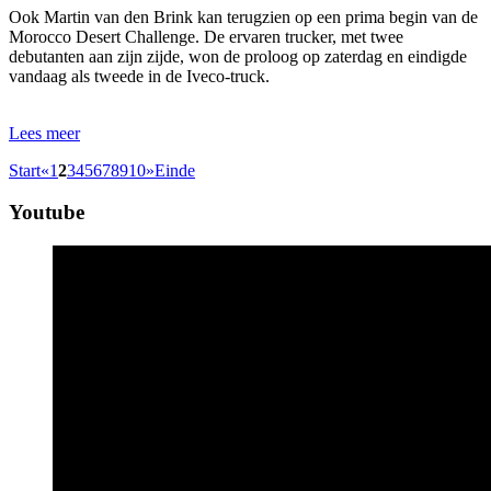
Ook Martin van den Brink kan terugzien op een prima begin van de
Morocco Desert Challenge. De ervaren trucker, met twee
debutanten aan zijn zijde, won de proloog op zaterdag en eindigde
vandaag als tweede in de Iveco-truck.
Lees meer
Start
«
1
2
3
4
5
6
7
8
9
10
»
Einde
Youtube