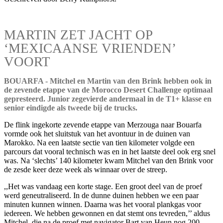
MARTIN ZET JACHT OP
‘MEXICAANSE VRIENDEN’
VOORT
BOUARFA - Mitchel en Martin van den Brink hebben ook in
de zevende etappe van de Morocco Desert Challenge optimaal
gepresteerd. Junior zegevierde andermaal in de T1+ klasse en
senior eindigde als tweede bij de trucks.
De flink ingekorte zevende etappe van Merzouga naar Bouarfa
vormde ook het sluitstuk van het avontuur in de duinen van
Marokko. Na een laatste sectie van tien kilometer volgde een
parcours dat vooral technisch was en in het laatste deel ook erg snel
was. Na ‘slechts’ 140 kilometer kwam Mitchel van den Brink voor
de zesde keer deze week als winnaar over de streep.
,,Het was vandaag een korte stage. Een groot deel van de proef
werd geneutraliseerd. In de dunne duinen hebben we een paar
minuten kunnen winnen. Daarna was het vooral plankgas voor
iedereen. We hebben gewonnen en dat stemt ons tevreden,’’ aldus
Mitchel, die na de proef met navigator Bart van Heun nog 200