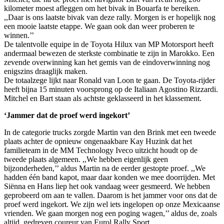
kilometer moest afleggen om het bivak in Bouarfa te bereiken.
,,Daar is ons laatste bivak van deze rally. Morgen is er hopelijk nog
een mooie laatste etappe. We gaan ook dan weer proberen te
winnen.’’
De talentvolle equipe in de Toyota Hilux van MP Motorsport heeft
andermaal bewezen de sterkste combinatie te zijn in Marokko. Een
zevende overwinning kan het gemis van de eindoverwinning nog
enigszins draaglijk maken.
De totaalzege lijkt naar Ronald van Loon te gaan. De Toyota-rijder
heeft bijna 15 minuten voorsprong op de Italiaan Agostino Rizzardi.
Mitchel en Bart staan als achtste geklasseerd in het klassement.
‘Jammer dat de proef werd ingekort’
In de categorie trucks zorgde Martin van den Brink met een tweede
plaats achter de opnieuw ongenaakbare Kay Huzink dat het
familieteam in de MM Technology Iveco uitzicht houdt op de
tweede plaats algemeen. ,,We hebben eigenlijk geen
bijzonderheden,’’ aldus Martin na de eerder gestopte proef. ,,We
hadden één band kapot, maar daar konden we mee doorrijden. Met
Siënna en Hans liep het ook vandaag weer gesmeerd. We hebben
geprobeerd om aan te vallen. Daarom is het jammer voor ons dat de
proef werd ingekort. We zijn wel iets ingelopen op onze Mexicaanse
vrienden. We gaan morgen nog een poging wagen,’’ aldus de, zoals
altijd, gedreven coureur van Eurol Rally Sport.