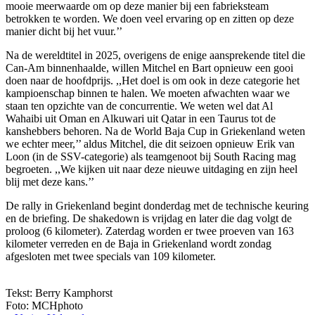
mooie meerwaarde om op deze manier bij een fabrieksteam
betrokken te worden. We doen veel ervaring op en zitten op deze
manier dicht bij het vuur.’’
Na de wereldtitel in 2025, overigens de enige aansprekende titel die
Can-Am binnenhaalde, willen Mitchel en Bart opnieuw een gooi
doen naar de hoofdprijs. ,,Het doel is om ook in deze categorie het
kampioenschap binnen te halen. We moeten afwachten waar we
staan ten opzichte van de concurrentie. We weten wel dat Al
Wahaibi uit Oman en Alkuwari uit Qatar in een Taurus tot de
kanshebbers behoren. Na de World Baja Cup in Griekenland weten
we echter meer,’’ aldus Mitchel, die dit seizoen opnieuw Erik van
Loon (in de SSV-categorie) als teamgenoot bij South Racing mag
begroeten. ,,We kijken uit naar deze nieuwe uitdaging en zijn heel
blij met deze kans.’’
De rally in Griekenland begint donderdag met de technische keuring
en de briefing. De shakedown is vrijdag en later die dag volgt de
proloog (6 kilometer). Zaterdag worden er twee proeven van 163
kilometer verreden en de Baja in Griekenland wordt zondag
afgesloten met twee specials van 109 kilometer.
Tekst: Berry Kamphorst
Foto: MCHphoto