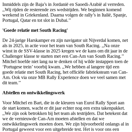
Inmiddels zijn de Baja’s in Jordanië en Saoedi-Arabië al verreden.
,,Wij rijden de resterende zes wedstrijden. We beginnen komend
weekend in Griekenland. Daarna volgen de rally’s in Italië, Spanje,
Portugal, Qatar en tot slot in Dubai.’’
'Goede relatie met South Racing'
De 24-jarige Harskamper en zijn navigator uit Nijverdal komen, net
als in 2025, in actie voor het team van South Racing. ,,Na onze
winst in de SSV-klasse in 2025 kregen we de kans om dit jaar in de
Challenger klasse te starten met een Can-Am van South Racing.’’
Mitchel hoefde niet lang na te denken of hij wilde instappen toen de
‘Portugese trein’ voorbij kwam. ,,We hebben al langere tijd een
goede relatie met South Racing, het officiële fabrieksteam van Can-
Am. Ook via onze MB Rally Experience doen we veel samen met
dit team.’’
Afstellen en ontwikkelingswerk
Voor Mitchel en Bart, die in de kleuren van Eurol Rally Sport aan
de start komen, wacht er dit jaar echter nog een extra takenpakket.
,,We zijn ook betrokken bij het team als testrijders. Dat betekent dat
we de vernieuwde Can-Am moeten afstellen en dat we
ontwikkelingswerk moeten doen. We zijn bijvoorbeeld onlangs al in
Portugal geweest voor een uitgebreide test. Het is voor ons een