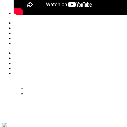
© Eurol Rallysport
Alle rechten
voorbehouden