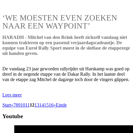
‘WE MOESTEN EVEN ZOEKEN
NAAR EEN WAYPOINT’
HARADH - Mitchel van den Brink heeft zichzelf vandaag niet
kunnen trakteren op een passend verjaardagscadeautje. De
equipe van Eurol Rally Sport moest in de slotfase de etappezege
uit handen geven.
De vandaag 23 jaar geworden rallyrijder uit Harskamp was goed op
dreef in de negende etappe van de Dakar Rally. In het laatste deel
van de etappe zag Mitchel de dagzege toch door de vingers glippen.
Lees meer
Start
«
7
8
9
10
11
12
13
14
15
16
»
Einde
Youtube