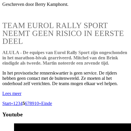
Geschreven door Berry Kamphorst.
TEAM EUROL RALLY SPORT
NEEMT GEEN RISICO IN EERSTE
DEEL
ALULA - De equipes van Eurol Rally Sport zijn ongeschonden
in het marathon-bivak gearriveerd. Mitchel van den Brink
eindigde als tweede. Martin noteerde een zevende tijd.
In het provisorische rennerskwartier is geen service. De rijders
hebben geen contact met de buitenwereld. Ze moeten al het
onderhoud zelf verrichten. De teams mogen elkaar wel helpen.
Lees meer
Start
«
1
2
3
4
5
6
7
8
9
10
»
Einde
Youtube