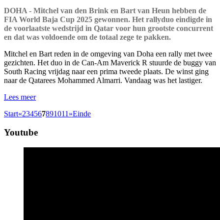
DOHA - Mitchel van den Brink en Bart van Heun hebben de
FIA World Baja Cup 2025 gewonnen. Het rallyduo eindigde in
de voorlaatste wedstrijd in Qatar voor hun grootste concurrent
en dat was voldoende om de totaal zege te pakken.
Mitchel en Bart reden in de omgeving van Doha een rally met twee
gezichten. Het duo in de Can-Am Maverick R stuurde de buggy van
South Racing vrijdag naar een prima tweede plaats. De winst ging
naar de Qatarees Mohammed Almarri. Vandaag was het lastiger.
Lees meer
Start
«
2
3
4
5
6
7
8
9
10
11
»
Einde
Youtube