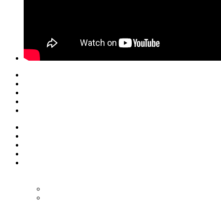
© Eurol Rallysport