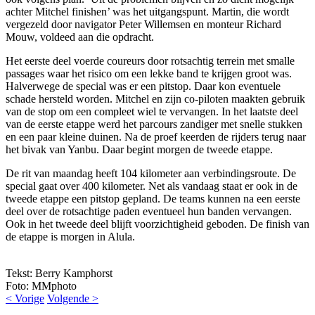
achter Mitchel finishen’ was het uitgangspunt. Martin, die wordt
vergezeld door navigator Peter Willemsen en monteur Richard
Mouw, voldeed aan die opdracht.
Het eerste deel voerde coureurs door rotsachtig terrein met smalle
passages waar het risico om een lekke band te krijgen groot was.
Halverwege de special was er een pitstop. Daar kon eventuele
schade hersteld worden. Mitchel en zijn co-piloten maakten gebruik
van de stop om een compleet wiel te vervangen. In het laatste deel
van de eerste etappe werd het parcours zandiger met snelle stukken
en een paar kleine duinen. Na de proef keerden de rijders terug naar
het bivak van Yanbu. Daar begint morgen de tweede etappe.
De rit van maandag heeft 104 kilometer aan verbindingsroute. De
special gaat over 400 kilometer. Net als vandaag staat er ook in de
tweede etappe een pitstop gepland. De teams kunnen na een eerste
deel over de rotsachtige paden eventueel hun banden vervangen.
Ook in het tweede deel blijft voorzichtigheid geboden. De finish van
de etappe is morgen in Alula.
Tekst: Berry Kamphorst
Foto: MMphoto
< Vorige
Volgende >