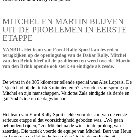
MITCHEL EN MARTIN BLIJVEN
UIT DE PROBLEMEN IN EERSTE
ETAPPE
YANBU - Het team van Eurol Rally Sport kan tevreden
terugkijken op de openingsdag van de Dakar Rally. Mitchel
van den Brink bleef uit de problemen en werd tweede. Martin
van den Brink opende ook sterk en eindigde als zesde.
De winst in de 305 kilometer tellende special was Ales Loprais. De
Tsjech had bij de finish 3 minuten en 57 seconden voorsprong op
Mitchel en zijn manschappen. Vaidotas Zala eindigde als derde en
gaf 7m42s toe op de dagwinnaar.
Het team van Eurol Rally Sport stelde voor de start van de eerste
serieuze etappe al dat voorzichtigheid geboden was. ,,We gaan
behoudend rijden,’’ zei Mitchel na de winst in de proloog van
zaterdag. Die tactiek voerde de equipe van Mitchel, Bart van Heun
en Jarno van de Pol in de Iveco Evo4 tot in de perfectie uit.