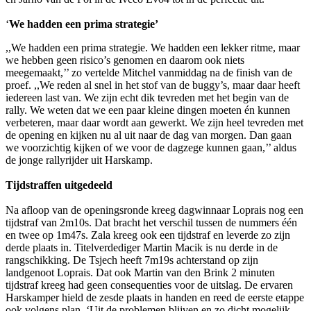
‘
We hadden een prima strategie’
,,We hadden een prima strategie. We hadden een lekker ritme, maar
we hebben geen risico’s genomen en daarom ook niets
meegemaakt,’’ zo vertelde Mitchel vanmiddag na de finish van de
proef. ,,We reden al snel in het stof van de buggy’s, maar daar heeft
iedereen last van. We zijn echt dik tevreden met het begin van de
rally. We weten dat we een paar kleine dingen moeten én kunnen
verbeteren, maar daar wordt aan gewerkt. We zijn heel tevreden met
de opening en kijken nu al uit naar de dag van morgen. Dan gaan
we voorzichtig kijken of we voor de dagzege kunnen gaan,’’ aldus
de jonge rallyrijder uit Harskamp.
Tijdstraffen uitgedeeld
Na afloop van de openingsronde kreeg dagwinnaar Loprais nog een
tijdstraf van 2m10s. Dat bracht het verschil tussen de nummers één
en twee op 1m47s. Zala kreeg ook een tijdstraf en leverde zo zijn
derde plaats in. Titelverdediger Martin Macik is nu derde in de
rangschikking. De Tsjech heeft 7m19s achterstand op zijn
landgenoot Loprais. Dat ook Martin van den Brink 2 minuten
tijdstraf kreeg had geen consequenties voor de uitslag. De ervaren
Harskamper hield de zesde plaats in handen en reed de eerste etappe
ook volgens plan. ‘Uit de problemen blijven en zo dicht mogelijk