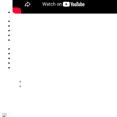
© Eurol Rallysport
Alle rechten
voorbehouden