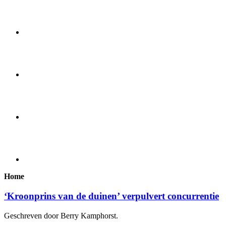
Home
‘Kroonprins van de duinen’ verpulvert concurrentie
Geschreven door Berry Kamphorst.