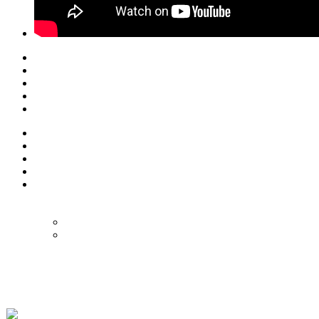
© Eurol Rallysport
Alle rechten
voorbehouden