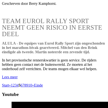
Geschreven door Berry Kamphorst.
TEAM EUROL RALLY SPORT
NEEMT GEEN RISICO IN EERSTE
DEEL
ALULA - De equipes van Eurol Rally Sport zijn ongeschonden
in het marathon-bivak gearriveerd. Mitchel van den Brink
eindigde als tweede. Martin noteerde een zevende tijd.
In het provisorische rennerskwartier is geen service. De rijders
hebben geen contact met de buitenwereld. Ze moeten al het
onderhoud zelf verrichten. De teams mogen elkaar wel helpen.
Lees meer
Start
«
1
2
3
4
5
6
7
8
9
10
»
Einde
Youtube