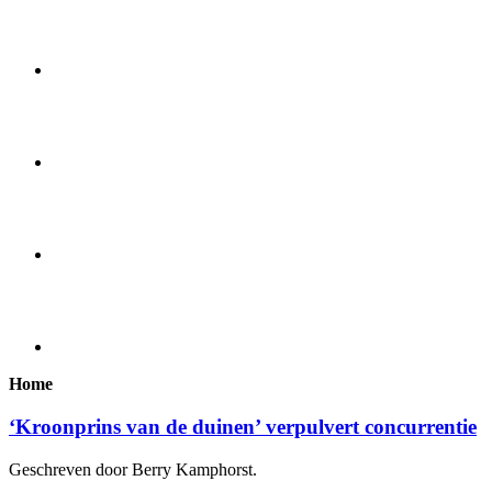
Home
‘Kroonprins van de duinen’ verpulvert concurrentie
Geschreven door Berry Kamphorst.