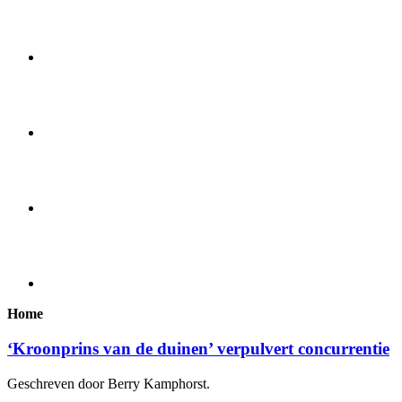
Home
‘Kroonprins van de duinen’ verpulvert concurrentie
Geschreven door Berry Kamphorst.