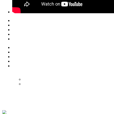
© Eurol Rallysport
Alle rechten
voorbehouden