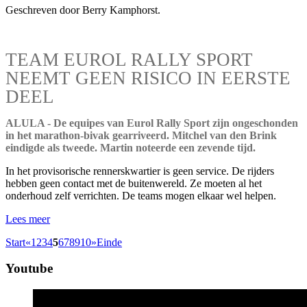
Geschreven door Berry Kamphorst.
TEAM EUROL RALLY SPORT
NEEMT GEEN RISICO IN EERSTE
DEEL
ALULA - De equipes van Eurol Rally Sport zijn ongeschonden
in het marathon-bivak gearriveerd. Mitchel van den Brink
eindigde als tweede. Martin noteerde een zevende tijd.
In het provisorische rennerskwartier is geen service. De rijders
hebben geen contact met de buitenwereld. Ze moeten al het
onderhoud zelf verrichten. De teams mogen elkaar wel helpen.
Lees meer
Start
«
1
2
3
4
5
6
7
8
9
10
»
Einde
Youtube