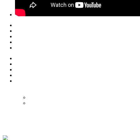
© Eurol Rallysport
Alle rechten
voorbehouden