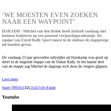
‘WE MOESTEN EVEN ZOEKEN
NAAR EEN WAYPOINT’
HARADH - Mitchel van den Brink heeft zichzelf vandaag niet
kunnen trakteren op een passend verjaardagscadeautje. De
equipe van Eurol Rally Sport moest in de slotfase de etappezege
uit handen geven.
De vandaag 23 jaar geworden rallyrijder uit Harskamp was goed op
dreef in de negende etappe van de Dakar Rally. In het laatste deel
van de etappe zag Mitchel de dagzege toch door de vingers glippen.
Lees meer
Start
«
7
8
9
10
11
12
13
14
15
16
»
Einde
Youtube