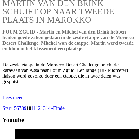
MARTIN VAN DEN BRINK
SCHUIFT OP NAAR TWEEDE
PLAATS IN MAROKKO
FOUM ZGUID - Martin en Mitchel van den Brink hebben
beiden goede zaken gedaan in de zesde etappe van de Morocco
Desert Challenge. Mitchel won de etappe. Martin werd tweede
en klom in het klassement een plaatsje.
De zesde etappe in de Morocco Desert Challenge bracht de
karavaan van Assa naar Foum Zguid. Een lange (187 kilometer)
liaison werd gevolgd door een etappe, die in twee delen was
gesplitst.
Lees meer
Start
«
5
6
7
8
9
10
11
12
13
14
»
Einde
Youtube