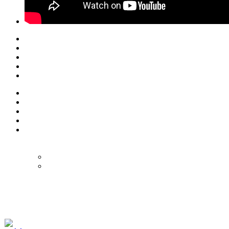
© Eurol Rallysport
Alle rechten
voorbehouden