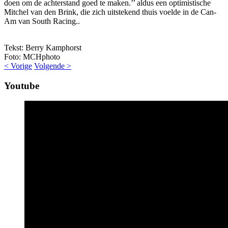
doen om de achterstand goed te maken.’’ aldus een optimistische
Mitchel van den Brink, die zich uitstekend thuis voelde in de Can-
Am van South Racing..
Tekst: Berry Kamphorst
Foto: MCHphoto
< Vorige
Volgende >
Youtube