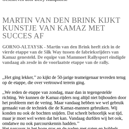
MARTIN VAN DEN BRINK KIJKT
KUNSTJE VAN KAMAZ MET
SUCCES AF
GORNO-ALTAYSK - Martin van den Brink heeft zich in de
vierde etappe van de Silk Way tussen de fabrieksrijders van
Kamaz genesteld. De equipe van Mammoet Rallysport eindigde
vandaag als zesde in de voorlaatste etappe van de rally.
,,Het ging lekker,’’ zo kijkt de 50-jarige teameigenaar tevreden terug
op de etappe, die over vertrouwd terrein ging.
,,We reden de etappe van zondag, maar dan in tegengestelde
richting. We kunnen de Kamaz-rijders nog altijd niet bijhouden door
het probleem met de vering. Maar vandaag hebben we wel gebruik
gemaakt van de techniek die de Kamaz-mannen gebruiken. Wij
konden nu ook de bochten snijden. Dat scheelt behoorlijk wat tijd,
maar je moet wel weten dat het kan. Vandaag durfden wij het ook,
omdatwe nu ook parcourskennis hadden.’’
Het parcours in het hoge gras en de paden met gaten en hobbels