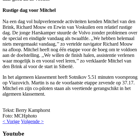
Rustige dag voor Mitchel
Na een dag vol hulpverlenende activiteiten kenden Mitchel van den
Brink, Richard Mouw en Erwin van Voskuilen een relatief rustige
dag. De jonge Harskamper stuurde de Volvo zonder problemen over
de special en eindigde vandaag als twaalfde. ,,We hebben helemaal
niets meegemaakt vandaag,’’ zo vertelde navigator Richard Mouw
na afloop. Mitchel heeft nog één etappe voor de boeg om te voldoen
aan de doelstelling. ,,We willen de finish halen, assistentie verlenen
waar mogelijk is en vooral veel leren,’’ zo verklaarde Mitchel van
den Brink al voor de start in Siberië.
In het algemeen klassement heeft Sotnikov 5.51 minuten voorsprong
op Viazovich. Martin is na de voorlaatste etappe zevende op 37.17.
Mitchel en zijn co-piloten staan als veertiende gerangschikt in het
algemeen klassement.
Tekst: Berry Kamphorst
Foto: MCHphoto
< Vorige
Volgende >
Youtube