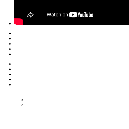
© Eurol Rallysport
Alle rechten
voorbehouden