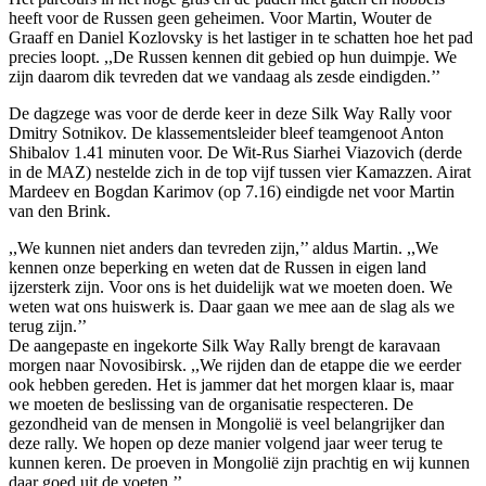
heeft voor de Russen geen geheimen. Voor Martin, Wouter de
Graaff en Daniel Kozlovsky is het lastiger in te schatten hoe het pad
precies loopt. ,,De Russen kennen dit gebied op hun duimpje. We
zijn daarom dik tevreden dat we vandaag als zesde eindigden.’’
De dagzege was voor de derde keer in deze Silk Way Rally voor
Dmitry Sotnikov. De klassementsleider bleef teamgenoot Anton
Shibalov 1.41 minuten voor. De Wit-Rus Siarhei Viazovich (derde
in de MAZ) nestelde zich in de top vijf tussen vier Kamazzen. Airat
Mardeev en Bogdan Karimov (op 7.16) eindigde net voor Martin
van den Brink.
,,We kunnen niet anders dan tevreden zijn,’’ aldus Martin. ,,We
kennen onze beperking en weten dat de Russen in eigen land
ijzersterk zijn. Voor ons is het duidelijk wat we moeten doen. We
weten wat ons huiswerk is. Daar gaan we mee aan de slag als we
terug zijn.’’
De aangepaste en ingekorte Silk Way Rally brengt de karavaan
morgen naar Novosibirsk. ,,We rijden dan de etappe die we eerder
ook hebben gereden. Het is jammer dat het morgen klaar is, maar
we moeten de beslissing van de organisatie respecteren. De
gezondheid van de mensen in Mongolië is veel belangrijker dan
deze rally. We hopen op deze manier volgend jaar weer terug te
kunnen keren. De proeven in Mongolië zijn prachtig en wij kunnen
daar goed uit de voeten.’’