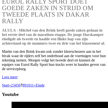
EUROL RALLY SPORT DOET
GOEDE ZAKEN IN STRIJD OM
TWEEDE PLAATS IN DAKAR
RALLY
ALULA - Mitchel van den Brink heeft goede zaken gedaan in
het eerste deel van de marathon etappe. De jonge Harskamper
eindigde als tweede en haalde een flinke hap van zijn
achterstand op de nummers twee en drie van het klassement af.
Martin van den Brink kwam ook zonder kleerscheuren aan in het
bivak waar de rijders zelf het onderhoud aan de voertuigen voor hun
rekening nemen. Morgen volgt het tweede deel en kunnen de
equipes van Eurol Rally Sport hun trucks weer in handen geven van
de serviceploeg.
Lees meer
Start
«
2
3
4
5
6
7
8
9
10
11
»
Einde
Youtube