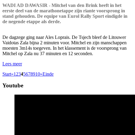
WADI AD DAWASIR - Mitchel van den Brink heeft in het
eerste deel van de marathonetappe zijn riante voorsprong in
stand gehouden. De equipe van Eurol Rally Sport eindigde in
de negende etappe als derde.
De dagzege ging naar Ales Loprais. De Tsjech bleef de Litouwer
Vaidotas Zala bijna 2 minuten voor. Mitchel en zijn manschappen
moesten 3m14s toegeven. In het klassement is de voorsprong van
Mitchel op Zala nu 37 minuten en 12 seconden.
Lees meer
Start
«
1
2
3
4
5
6
7
8
9
10
»
Einde
Youtube