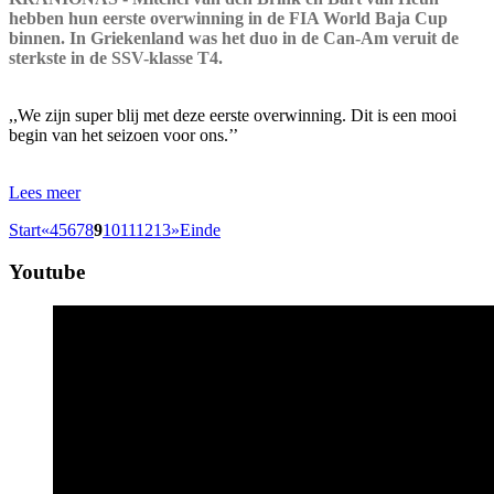
hebben hun eerste overwinning in de FIA World Baja Cup
binnen. In Griekenland was het duo in de Can-Am veruit de
sterkste in de SSV-klasse T4.
,,We zijn super blij met deze eerste overwinning. Dit is een mooi
begin van het seizoen voor ons.’’
Lees meer
Start
«
4
5
6
7
8
9
10
11
12
13
»
Einde
Youtube