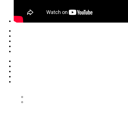
© Eurol Rallysport
Alle rechten
voorbehouden