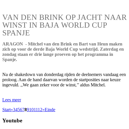
VAN DEN BRINK OP JACHT NAAR
WINST IN BAJA WORLD CUP
SPANJE
ARAGON - Mitchel van den Brink en Bart van Heun maken
zich op voor de derde Baja World Cup wedstrijd. Zaterdag en
zondag staan er drie lange proeven op het programma in
Spanje.
Na de shakedown van donderdag rijden de deelnemers vandaag een
proloog. Aan de hand daarvan worden de startposities naar keuze
ingevuld. ,,We gaan zeker voor de winst,’’ aldus Mitchel.
Lees meer
Start
«
3
4
5
6
7
8
9
10
11
12
»
Einde
Youtube