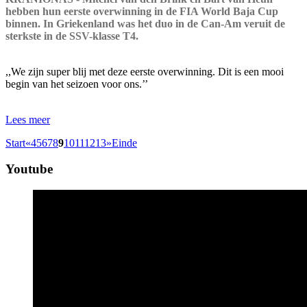
hebben hun eerste overwinning in de FIA World Baja Cup
binnen. In Griekenland was het duo in de Can-Am veruit de
sterkste in de SSV-klasse T4.
,,We zijn super blij met deze eerste overwinning. Dit is een mooi
begin van het seizoen voor ons.’’
Lees meer
Start
«
4
5
6
7
8
9
10
11
12
13
»
Einde
Youtube