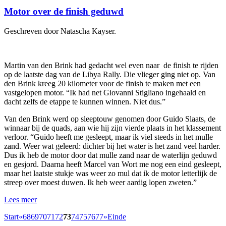
Motor over de finish geduwd
Geschreven door Natascha Kayser.
Martin van den Brink had gedacht wel even naar de finish te rijden
op de laatste dag van de Libya Rally. Die vlieger ging niet op. Van
den Brink kreeg 20 kilometer voor de finish te maken met een
vastgelopen motor. “Ik had net Giovanni Stigliano ingehaald en
dacht zelfs de etappe te kunnen winnen. Niet dus.”
Van den Brink werd op sleeptouw genomen door Guido Slaats, de
winnaar bij de quads, aan wie hij zijn vierde plaats in het klassement
verloor. “Guido heeft me gesleept, maar ik viel steeds in het mulle
zand. Weer wat geleerd: dichter bij het water is het zand veel harder.
Dus ik heb de motor door dat mulle zand naar de waterlijn geduwd
en gesjord. Daarna heeft Marcel van Wort me nog een eind gesleept,
maar het laatste stukje was weer zo mul dat ik de motor letterlijk de
streep over moest duwen. Ik heb weer aardig lopen zweten.”
Lees meer
Start
«
68
69
70
71
72
73
74
75
76
77
»
Einde