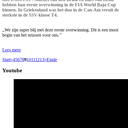
hebben hun eerste overwinning in de FIA World Baja Cup
binnen. In Griekenland was het duo in de Can-Am veruit de
sterkste in de SSV-klasse T4.
,,We zijn super blij met deze eerste overwinning. Dit is een mooi
begin van het seizoen voor ons.’’
Lees meer
Start
«
4
5
6
7
8
9
10
11
12
13
»
Einde
Youtube