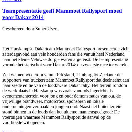
Teampresentatie geeft Mammoet Rallysport moed
voor Dakar 2014
Geschreven door Super User.
Het Harskampse Dakarteam Mammoet Rallysport presenteerde zich
zaterdagavond aan vele honderden fans die vanuit heel Nederland
naar het kleine Veluwse dorpje waren afgereisd. De teampresentatie
vormde het startschot voor Dakar 2014: de zwaarste race ter wereld.
Ze kwamen wederom vanuit Friesland, Limburg tot Zeeland: de
supporters van truckersteam Mammoet Rallysport dat deelneemt aan
haar zesde editie van de loodzware Dakar-rally. Het terrein rondom
de werkplaats in Harskamp was zoals vanouds ingericht als
evenemententerrein voor jong en oud: demonstraties van o.a. de
vrijwillige brandweer, motorcross, sponsoren en lokale
ondernemingen vermaakten jong en oud. Naast het buitenterrein
stond binnen in de loods dan het ultieme mannenspeelgoed: De
voertuigen waarmee Mammoet Rallysport de aanval op de
voorhoede wil openen.