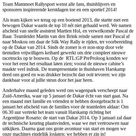
Team Mammoet Rallysport wenst alle fans, thuisblijvers en
sponsoren inspirerende kerstdagen toe en een sportief 2014!
Als team kijken we terug op een boeiend 2013, die startte met een
bewogen Dakar waarin de top 10 nét niet gehaald werd. We namen
afscheid van snelle assistent Martien Hol, en verwelkomde Pascal de
Baar. Teamleider Martin van den Brink reisde samen met Pascal af
naar Moskou om daar de Silk Way Rally te rijden, ter voorbereiding
op de Dakar van 2014. Sinds de zomer is er non-stop door vele
tientallen vrijwilligers keihard gewerkt om drie compleet nieuwe
racetrucks op te bouwen. Op de RTL:GP PreProloog konden we
voor het eerst het resultaat laten zien; vooral de nieuwe cabine’s
maakte veel indruk. De teampresentatie in thuishaven Harskamp
deed ons goed en was drukker bezocht dan ooit tevoren: we zijn
dankbaar voor al jullie steun door het jaar heen.
Anderhalve maand geleden werd ons wagenpark verscheept naar
Zuid-Amerika, waar op 5 januari de Dakar écht van start gaat. Na
een maand met familie en vrienden te hebben doorgebracht is 1
januari het afscheid van de families voor de teamleden aldaar: Om
06.30 uur vertrekt het team vanuit Harskamp richting het
Argentijnse Rosario: de start van Dakar 2014. Op 3 januari zal daar
de technische keuring plaatsvinden, waar we met vertrouwen naar
uitkijken. Daarna gaat ons grote avontuur van start en mogen we
onze machines eindelijk loslaten: we hebben er zin in!