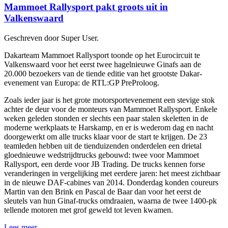
Mammoet Rallysport pakt groots uit in
Valkenswaard
Geschreven door Super User.
Dakarteam Mammoet Rallysport toonde op het Eurocircuit te
Valkenswaard voor het eerst twee hagelnieuwe Ginafs aan de
20.000 bezoekers van de tiende editie van het grootste Dakar-
evenement van Europa: de RTL:GP PreProloog.
Zoals ieder jaar is het grote motorsportevenement een stevige stok
achter de deur voor de monteurs van Mammoet Rallysport. Enkele
weken geleden stonden er slechts een paar stalen skeletten in de
moderne werkplaats te Harskamp, en er is wederom dag en nacht
doorgewerkt om alle trucks klaar voor de start te krijgen. De 23
teamleden hebben uit de tienduizenden onderdelen een drietal
gloednieuwe wedstrijdtrucks gebouwd: twee voor Mammoet
Rallysport, een derde voor JB Trading. De trucks kennen forse
veranderingen in vergelijking met eerdere jaren: het meest zichtbaar
in de nieuwe DAF-cabines van 2014. Donderdag konden coureurs
Martin van den Brink en Pascal de Baar dan voor het eerst de
sleutels van hun Ginaf-trucks omdraaien, waarna de twee 1400-pk
tellende motoren met grof geweld tot leven kwamen.
Lees meer