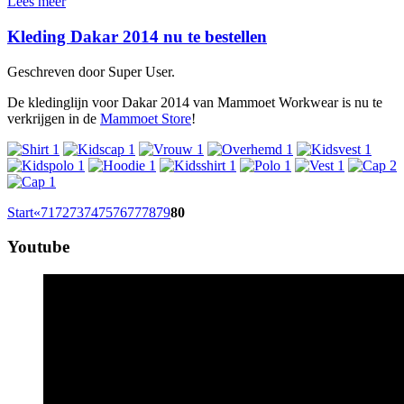
Lees meer
Kleding Dakar 2014 nu te bestellen
Geschreven door Super User.
De kledinglijn voor Dakar 2014 van Mammoet Workwear is nu te
verkrijgen in de
Mammoet Store
!
Start
«
71
72
73
74
75
76
77
78
79
80
Youtube