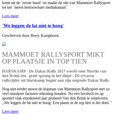
komt uit de ´eerste hand´ en maakt de site van Mammoet Rallysport
tot het ´meest betrouwbare mediakanaal´.
Lees meer
´We leggen de lat niet te hoog´
Geschreven door Berry Kamphorst.
MAMMOET RALLYSPORT MIKT
OP PLAATSJE IN TOP TIEN
HARSKAMP - De Dakar Rally 2017 wordt voor Martin van
den Brink een ´grote sprong in het diepe´. De ervaren
rallyrijder uit Harskamp begint aan zijn negende Dakar Rally.
Nog niet eerder moest de kopman van Mammoet Rallysport met zo
veel onzekere factoren rekening houden. Na een hectisch en op
sportief vlak emotioneel jaar probeert Van den Brink te relativeren.
,,We leggen de lat niet te hoog. Een plaats in de top tien is het doel.´´
Lees meer