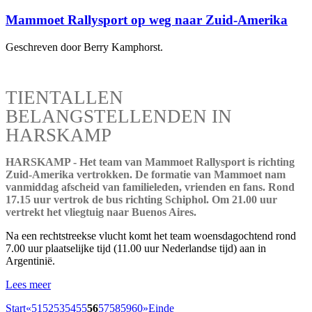
Mammoet Rallysport op weg naar Zuid-Amerika
Geschreven door Berry Kamphorst.
TIENTALLEN
BELANGSTELLENDEN IN
HARSKAMP
HARSKAMP - Het team van Mammoet Rallysport is richting
Zuid-Amerika vertrokken. De formatie van Mammoet nam
vanmiddag afscheid van familieleden, vrienden en fans. Rond
17.15 uur vertrok de bus richting Schiphol. Om 21.00 uur
vertrekt het vliegtuig naar Buenos Aires.
Na een rechtstreekse vlucht komt het team woensdagochtend rond
7.00 uur plaatselijke tijd (11.00 uur Nederlandse tijd) aan in
Argentinië.
Lees meer
Start
«
51
52
53
54
55
56
57
58
59
60
»
Einde