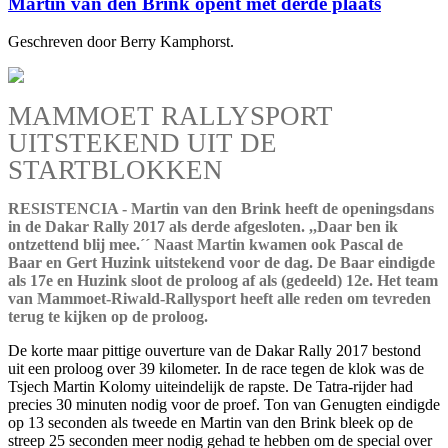
Martin van den Brink opent met derde plaats
Geschreven door Berry Kamphorst.
MAMMOET RALLYSPORT
UITSTEKEND UIT DE
STARTBLOKKEN
RESISTENCIA - Martin van den Brink heeft de openingsdans
in de Dakar Rally 2017 als derde afgesloten. ,,Daar ben ik
ontzettend blij mee.´´ Naast Martin kwamen ook Pascal de
Baar en Gert Huzink uitstekend voor de dag. De Baar eindigde
als 17e en Huzink sloot de proloog af als (gedeeld) 12e. Het team
van Mammoet-Riwald-Rallysport heeft alle reden om tevreden
terug te kijken op de proloog.
De korte maar pittige ouverture van de Dakar Rally 2017 bestond
uit een proloog over 39 kilometer. In de race tegen de klok was de
Tsjech Martin Kolomy uiteindelijk de rapste. De Tatra-rijder had
precies 30 minuten nodig voor de proef. Ton van Genugten eindigde
op 13 seconden als tweede en Martin van den Brink bleek op de
streep 25 seconden meer nodig gehad te hebben om de special over