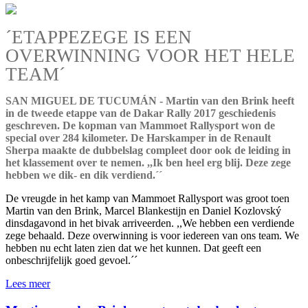
´ETAPPEZEGE IS EEN
OVERWINNING VOOR HET HELE
TEAM´
SAN MIGUEL DE TUCUMÁN - Martin van den Brink heeft
in de tweede etappe van de Dakar Rally 2017 geschiedenis
geschreven. De kopman van Mammoet Rallysport won de
special over 284 kilometer. De Harskamper in de Renault
Sherpa maakte de dubbelslag compleet door ook de leiding in
het klassement over te nemen. ,,Ik ben heel erg blij. Deze zege
hebben we dik- en dik verdiend.´´
De vreugde in het kamp van Mammoet Rallysport was groot toen
Martin van den Brink, Marcel Blankestijn en Daniel Kozlovský
dinsdagavond in het bivak arriveerden. ,,We hebben een verdiende
zege behaald. Deze overwinning is voor iedereen van ons team. We
hebben nu echt laten zien dat we het kunnen. Dat geeft een
onbeschrijfelijk goed gevoel.´´
Lees meer