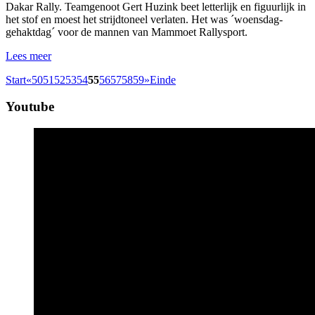
Dakar Rally. Teamgenoot Gert Huzink beet letterlijk en figuurlijk in
het stof en moest het strijdtoneel verlaten. Het was ´woensdag-
gehaktdag´ voor de mannen van Mammoet Rallysport.
Lees meer
Start
«
50
51
52
53
54
55
56
57
58
59
»
Einde
Youtube