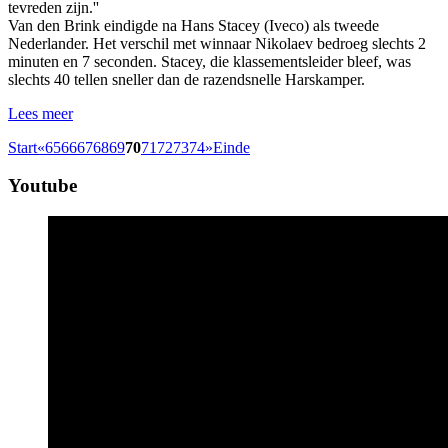
tevreden zijn.''
Van den Brink eindigde na Hans Stacey (Iveco) als tweede
Nederlander. Het verschil met winnaar Nikolaev bedroeg slechts 2
minuten en 7 seconden. Stacey, die klassementsleider bleef, was
slechts 40 tellen sneller dan de razendsnelle Harskamper.
Lees meer
Start
«
65
66
67
68
69
70
71
72
73
74
»
Einde
Youtube