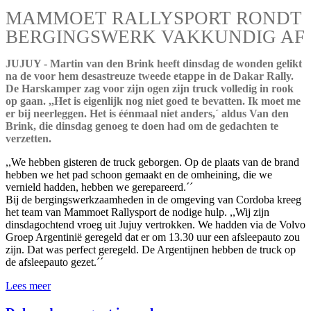
MAMMOET RALLYSPORT RONDT
BERGINGSWERK VAKKUNDIG AF
JUJUY - Martin van den Brink heeft dinsdag de wonden gelikt
na de voor hem desastreuze tweede etappe in de Dakar Rally.
De Harskamper zag voor zijn ogen zijn truck volledig in rook
op gaan. ,,Het is eigenlijk nog niet goed te bevatten. Ik moet me
er bij neerleggen. Het is éénmaal niet anders,´ aldus Van den
Brink, die dinsdag genoeg te doen had om de gedachten te
verzetten.
,,We hebben gisteren de truck geborgen. Op de plaats van de brand
hebben we het pad schoon gemaakt en de omheining, die we
vernield hadden, hebben we gerepareerd.´´
Bij de bergingswerkzaamheden in de omgeving van Cordoba kreeg
het team van Mammoet Rallysport de nodige hulp. ,,Wij zijn
dinsdagochtend vroeg uit Jujuy vertrokken. We hadden via de Volvo
Groep Argentinië geregeld dat er om 13.30 uur een afsleepauto zou
zijn. Dat was perfect geregeld. De Argentijnen hebben de truck op
de afsleepauto gezet.´´
Lees meer