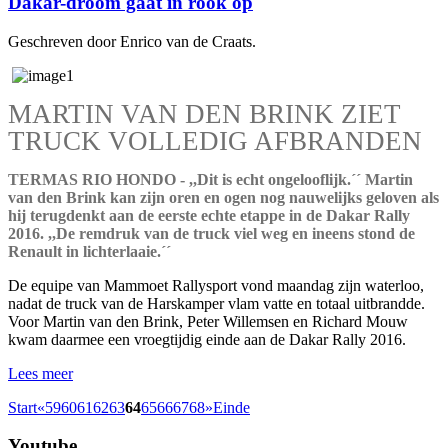
Dakar-droom gaat in rook op
Geschreven door Enrico van de Craats.
MARTIN VAN DEN BRINK ZIET
TRUCK VOLLEDIG AFBRANDEN
TERMAS RIO HONDO - ,,Dit is echt ongelooflijk.´´ Martin
van den Brink kan zijn oren en ogen nog nauwelijks geloven als
hij terugdenkt aan de eerste echte etappe in de Dakar Rally
2016. ,,De remdruk van de truck viel weg en ineens stond de
Renault in lichterlaaie.´´
De equipe van Mammoet Rallysport vond maandag zijn waterloo,
nadat de truck van de Harskamper vlam vatte en totaal uitbrandde.
Voor Martin van den Brink, Peter Willemsen en Richard Mouw
kwam daarmee een vroegtijdig einde aan de Dakar Rally 2016.
Lees meer
Start
«
59
60
61
62
63
64
65
66
67
68
»
Einde
Youtube