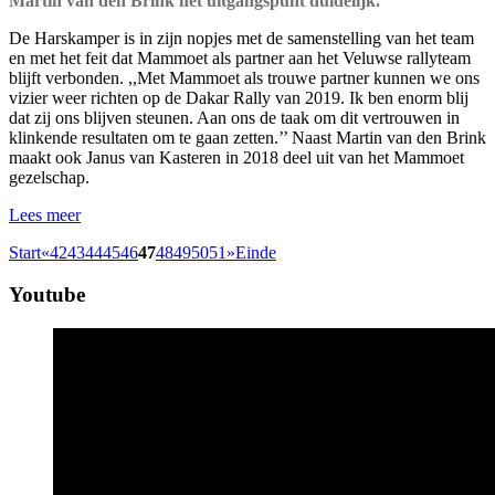
Martin van den Brink het uitgangspunt duidelijk.
De Harskamper is in zijn nopjes met de samenstelling van het team
en met het feit dat Mammoet als partner aan het Veluwse rallyteam
blijft verbonden. ,,Met Mammoet als trouwe partner kunnen we ons
vizier weer richten op de Dakar Rally van 2019. Ik ben enorm blij
dat zij ons blijven steunen. Aan ons de taak om dit vertrouwen in
klinkende resultaten om te gaan zetten.’’ Naast Martin van den Brink
maakt ook Janus van Kasteren in 2018 deel uit van het Mammoet
gezelschap.
Lees meer
Start
«
42
43
44
45
46
47
48
49
50
51
»
Einde
Youtube