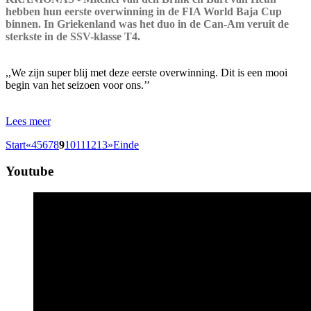
hebben hun eerste overwinning in de FIA World Baja Cup
binnen. In Griekenland was het duo in de Can-Am veruit de
sterkste in de SSV-klasse T4.
,,We zijn super blij met deze eerste overwinning. Dit is een mooi
begin van het seizoen voor ons.’’
Lees meer
Start
«
4
5
6
7
8
9
10
11
12
13
»
Einde
Youtube