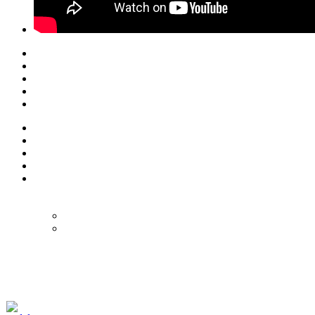
© Eurol Rallysport
Alle rechten
voorbehouden