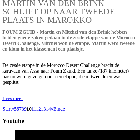
MARTIN VAN DEN BRINK
SCHUIFT OP NAAR TWEEDE
PLAATS IN MAROKKO
FOUM ZGUID - Martin en Mitchel van den Brink hebben
beiden goede zaken gedaan in de zesde etappe van de Morocco
Desert Challenge. Mitchel won de etappe. Martin werd tweede
en klom in het klassement een plaatsje.
De zesde etappe in de Morocco Desert Challenge bracht de
karavaan van Assa naar Foum Zguid. Een lange (187 kilometer)
liaison werd gevolgd door een etappe, die in twee delen was
gesplitst.
Lees meer
Start
«
5
6
7
8
9
10
11
12
13
14
»
Einde
Youtube